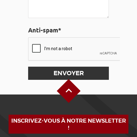
Anti-spam*
Haut de page
INSCRIVEZ-VOUS À NOTRE NEWSLETTER
!