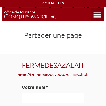
ACTUALITÉS
Ouvrir le menu
ENVIE
DE...
DÉCOUVRIR LA DESTINATION
Partager une page
CONQUES
EXPÉRIENCES
FERMEDESAZALAIT
SÉJOURNER
https://liff.line.me/2007064026-4beN3bOb
AGENDA
Votre nom*
VENIR