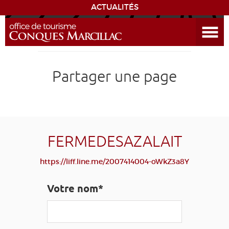
ACTUALITÉS
Ouvrir le menu
ENVIE
DE...
DÉCOUVRIR LA DESTINATION
Partager une page
CONQUES
EXPÉRIENCES
FERMEDESAZALAIT
SÉJOURNER
https://liff.line.me/2007414004-oWkZ3a8Y
AGENDA
Votre nom*
VENIR