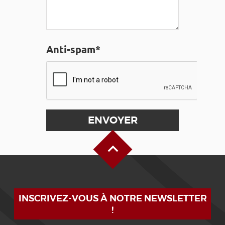
Anti-spam*
Haut de page
INSCRIVEZ-VOUS À NOTRE NEWSLETTER
!