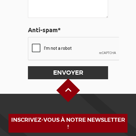
Anti-spam*
Haut de page
INSCRIVEZ-VOUS À NOTRE NEWSLETTER
!