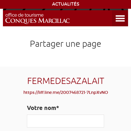
ACTUALITÉS
Ouvrir le menu
ENVIE
DE...
DÉCOUVRIR LA DESTINATION
Partager une page
CONQUES
EXPÉRIENCES
FERMEDESAZALAIT
SÉJOURNER
https://liff.line.me/2007468721-7LnpXvNO
AGENDA
Votre nom*
VENIR