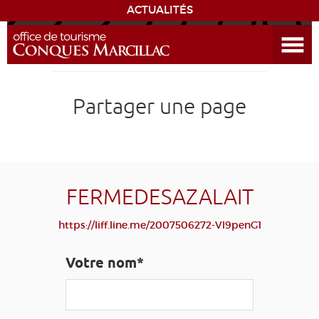
ACTUALITÉS
Ouvrir le menu
ENVIE
DE...
DÉCOUVRIR LA DESTINATION
Partager une page
CONQUES
EXPÉRIENCES
FERMEDESAZALAIT
SÉJOURNER
https://liff.line.me/2007506272-Vl9penG1
AGENDA
Votre nom*
VENIR