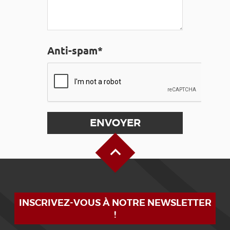
Anti-spam*
Haut de page
INSCRIVEZ-VOUS À NOTRE NEWSLETTER
!