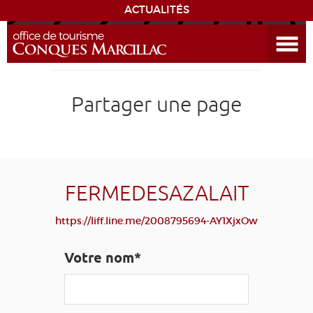
ACTUALITÉS
Ouvrir le menu
ENVIE
DE...
DÉCOUVRIR LA DESTINATION
Partager une page
CONQUES
EXPÉRIENCES
FERMEDESAZALAIT
SÉJOURNER
https://liff.line.me/2008795694-AY1XjxOw
AGENDA
Votre nom*
VENIR