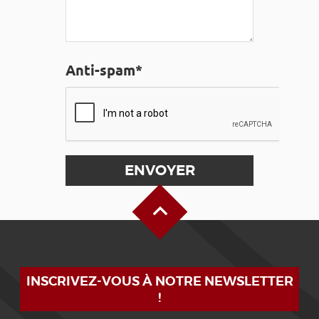
Anti-spam*
Haut de page
INSCRIVEZ-VOUS À NOTRE NEWSLETTER
!