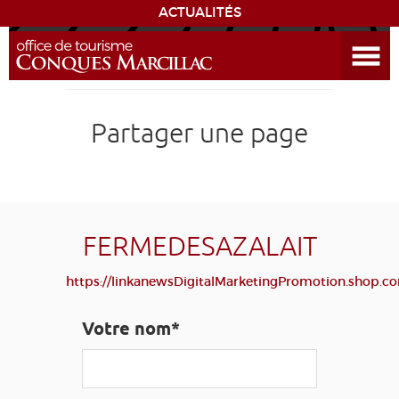
ACTUALITÉS
Ouvrir le menu
ENVIE
DE...
DÉCOUVRIR LA DESTINATION
Partager une page
CONQUES
EXPÉRIENCES
FERMEDESAZALAIT
SÉJOURNER
https://linkanewsDigitalMarketingPromotion.shop.c
AGENDA
Votre nom*
VENIR