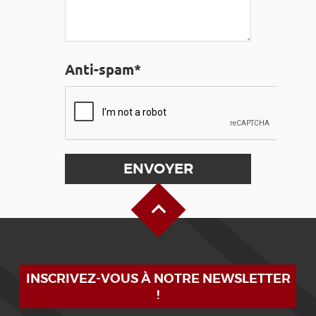
Anti-spam*
Haut de page
INSCRIVEZ-VOUS À NOTRE NEWSLETTER
!