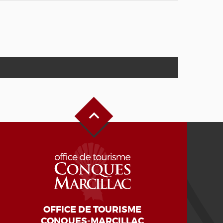
Haut de page
OFFICE DE TOURISME
CONQUES-MARCILLAC