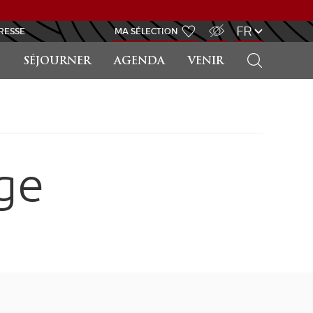
ACCÈS MALVOYANT
FR
RESSE
MA SÉLECTION
RECHERCHER
SÉJOURNER
AGENDA
VENIR
ge