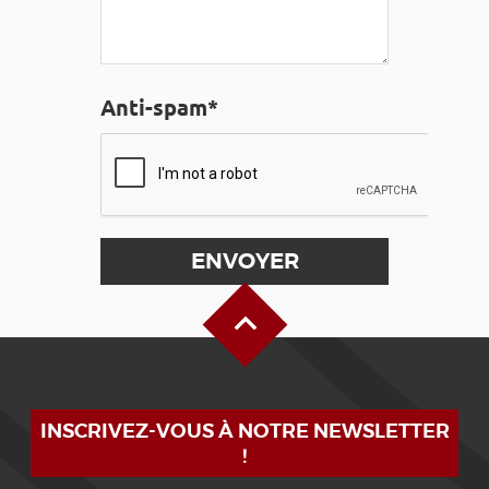
Anti-spam*
Haut de page
INSCRIVEZ-VOUS À NOTRE NEWSLETTER
!