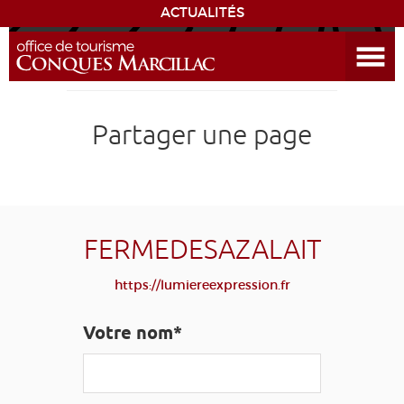
ACTUALITÉS
Ouvrir le menu
ENVIE
DE...
DÉCOUVRIR LA DESTINATION
Partager une page
CONQUES
EXPÉRIENCES
FERMEDESAZALAIT
SÉJOURNER
https://lumiereexpression.fr
AGENDA
Votre nom*
VENIR