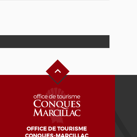
Haut de page
OFFICE DE TOURISME
CONQUES-MARCILLAC