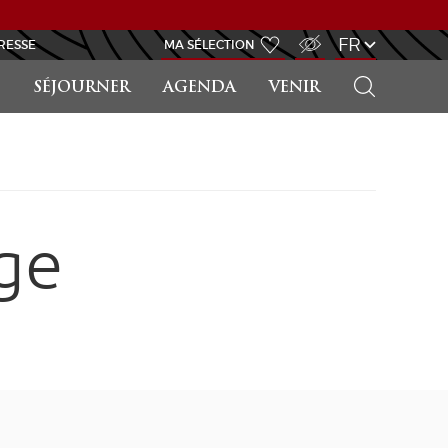
ACCÈS MALVOYANT
FR
RESSE
MA SÉLECTION
RECHERCHER
SÉJOURNER
AGENDA
VENIR
ge