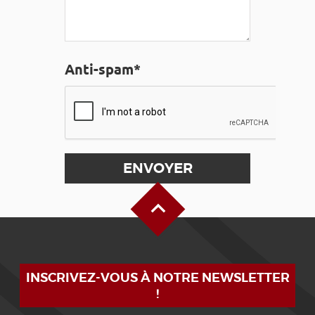
Anti-spam*
Haut de page
INSCRIVEZ-VOUS À NOTRE NEWSLETTER
!