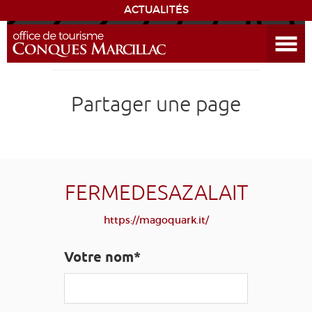
ACTUALITÉS
Ouvrir le menu
ENVIE
DE...
DÉCOUVRIR LA DESTINATION
Partager une page
CONQUES
EXPÉRIENCES
FERMEDESAZALAIT
SÉJOURNER
https://magoquark.it/
AGENDA
Votre nom*
VENIR