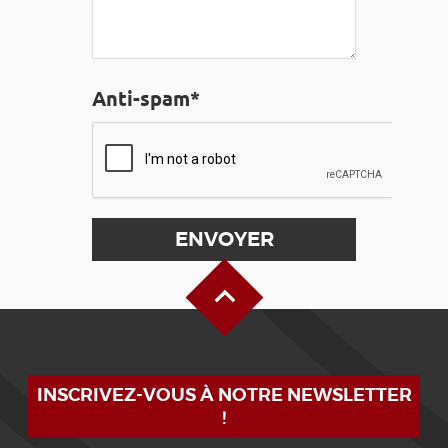
Anti-spam*
Haut de page
INSCRIVEZ-VOUS À NOTRE NEWSLETTER
!