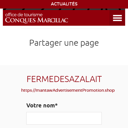
ACTUALITÉS
Ouvrir le menu
ENVIE
DE...
DÉCOUVRIR LA DESTINATION
Partager une page
CONQUES
EXPÉRIENCES
FERMEDESAZALAIT
SÉJOURNER
https://mantawAdvertisementPromotion.shop
AGENDA
Votre nom*
VENIR