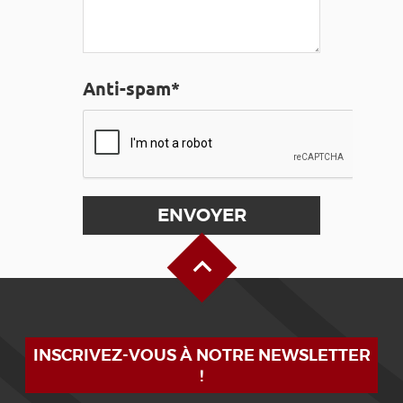
Anti-spam*
Haut de page
INSCRIVEZ-VOUS À NOTRE NEWSLETTER
!