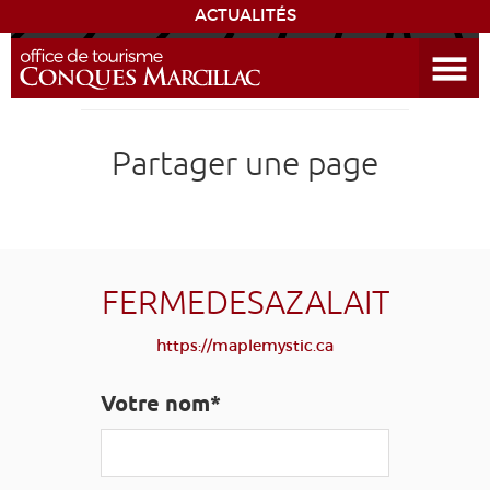
ACTUALITÉS
Ouvrir le menu
ENVIE
DE...
DÉCOUVRIR LA DESTINATION
Partager une page
CONQUES
EXPÉRIENCES
FERMEDESAZALAIT
SÉJOURNER
https://maplemystic.ca
AGENDA
Votre nom*
VENIR