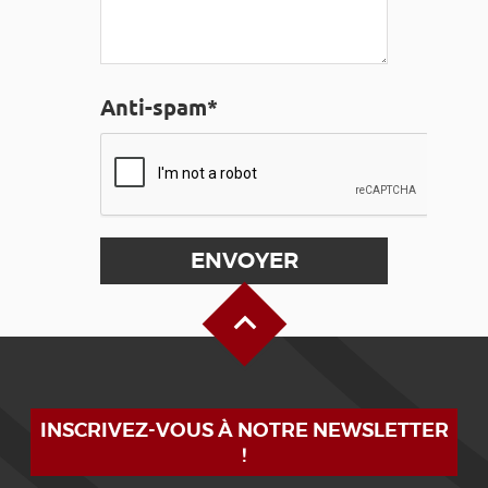
Anti-spam*
Haut de page
INSCRIVEZ-VOUS À NOTRE NEWSLETTER
!