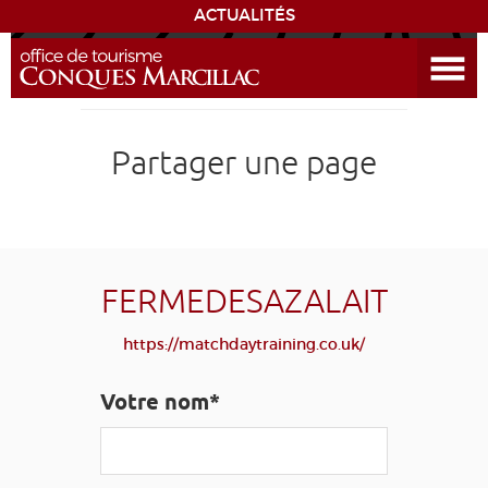
ACTUALITÉS
Ouvrir le menu
ENVIE
DE...
DÉCOUVRIR LA DESTINATION
Partager une page
CONQUES
EXPÉRIENCES
FERMEDESAZALAIT
SÉJOURNER
https://matchdaytraining.co.uk/
AGENDA
Votre nom*
VENIR