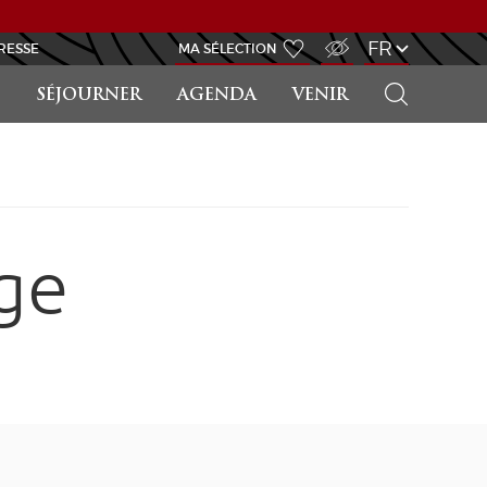
ACCÈS MALVOYANT
FR
RESSE
MA SÉLECTION
RECHERCHER
SÉJOURNER
AGENDA
VENIR
ge