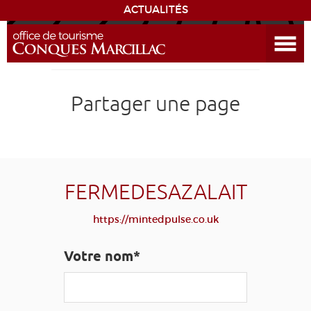
ACTUALITÉS
Ouvrir le menu
ENVIE
DE...
DÉCOUVRIR LA DESTINATION
Partager une page
CONQUES
EXPÉRIENCES
FERMEDESAZALAIT
SÉJOURNER
https://mintedpulse.co.uk
AGENDA
Votre nom*
VENIR