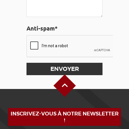
Anti-spam*
Haut de page
INSCRIVEZ-VOUS À NOTRE NEWSLETTER
!