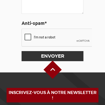
Anti-spam*
Haut de page
INSCRIVEZ-VOUS À NOTRE NEWSLETTER
!