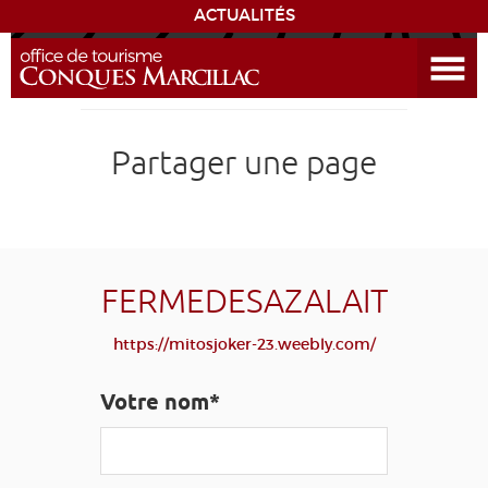
ACTUALITÉS
Ouvrir le menu
ENVIE
DE...
DÉCOUVRIR LA DESTINATION
Partager une page
CONQUES
EXPÉRIENCES
FERMEDESAZALAIT
SÉJOURNER
https://mitosjoker-23.weebly.com/
AGENDA
Votre nom*
VENIR