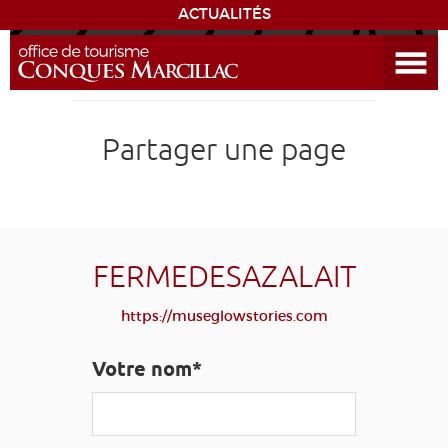
Ouvrir le menu
ENVIE
DE...
DÉCOUVRIR LA DESTINATION
Partager une page
CONQUES
EXPÉRIENCES
FERMEDESAZALAIT
SÉJOURNER
https://museglowstories.com
AGENDA
Votre nom*
VENIR