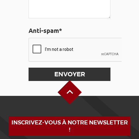
Anti-spam*
Haut de page
INSCRIVEZ-VOUS À NOTRE NEWSLETTER
!