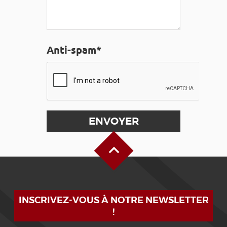
Anti-spam*
Haut de page
INSCRIVEZ-VOUS À NOTRE NEWSLETTER
!