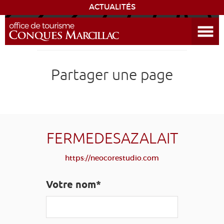
ACTUALITÉS
Ouvrir le menu
ENVIE
DE...
DÉCOUVRIR LA DESTINATION
Partager une page
CONQUES
EXPÉRIENCES
FERMEDESAZALAIT
SÉJOURNER
https://neocorestudio.com
AGENDA
Votre nom*
VENIR