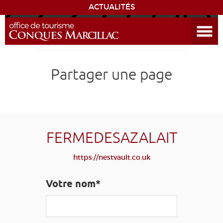
ACTUALITÉS
Ouvrir le menu
ENVIE
DE...
DÉCOUVRIR LA DESTINATION
Partager une page
CONQUES
EXPÉRIENCES
FERMEDESAZALAIT
SÉJOURNER
https://nestvault.co.uk
AGENDA
Votre nom*
VENIR