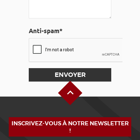
Anti-spam*
Haut de page
INSCRIVEZ-VOUS À NOTRE NEWSLETTER
!