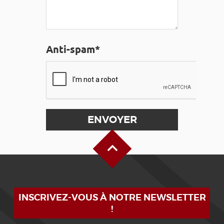
Anti-spam*
Haut de page
INSCRIVEZ-VOUS À NOTRE NEWSLETTER
!