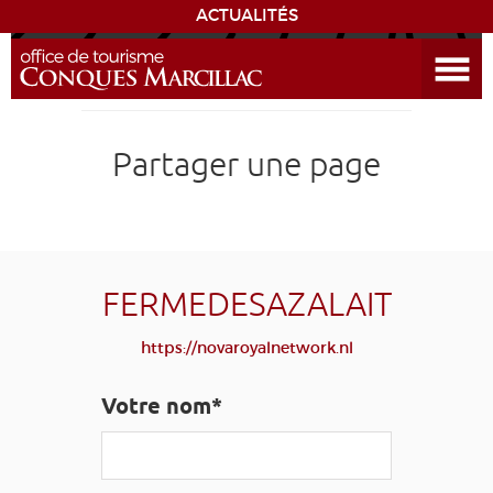
ACTUALITÉS
Ouvrir le menu
ENVIE
DE...
DÉCOUVRIR LA DESTINATION
Partager une page
CONQUES
EXPÉRIENCES
FERMEDESAZALAIT
SÉJOURNER
https://novaroyalnetwork.nl
AGENDA
Votre nom*
VENIR