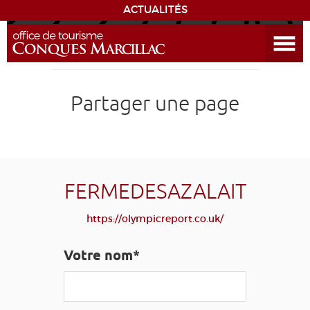
ACTUALITÉS
Ouvrir le menu
ENVIE
DE...
DÉCOUVRIR LA DESTINATION
Partager une page
CONQUES
EXPÉRIENCES
FERMEDESAZALAIT
SÉJOURNER
https://olympicreport.co.uk/
AGENDA
Votre nom*
VENIR