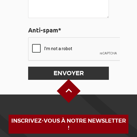
Anti-spam*
Haut de page
INSCRIVEZ-VOUS À NOTRE NEWSLETTER
!