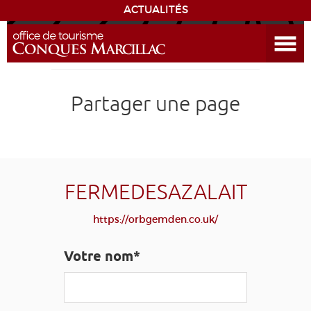
ACTUALITÉS
Ouvrir le menu
ENVIE
DE...
DÉCOUVRIR LA DESTINATION
Partager une page
CONQUES
EXPÉRIENCES
FERMEDESAZALAIT
SÉJOURNER
https://orbgemden.co.uk/
AGENDA
Votre nom*
VENIR