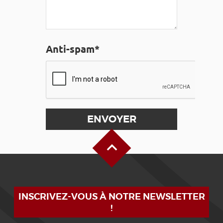
Anti-spam*
Haut de page
INSCRIVEZ-VOUS À NOTRE NEWSLETTER
!