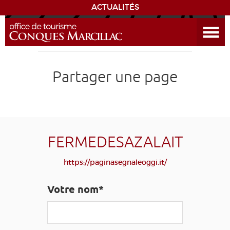
ACTUALITÉS
Ouvrir le menu
ENVIE
DE...
DÉCOUVRIR LA DESTINATION
Partager une page
CONQUES
EXPÉRIENCES
FERMEDESAZALAIT
SÉJOURNER
https://paginasegnaleoggi.it/
AGENDA
Votre nom*
VENIR