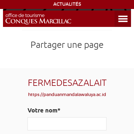
ACTUALITÉS
Ouvrir le menu
ENVIE
DE...
DÉCOUVRIR LA DESTINATION
Partager une page
CONQUES
EXPÉRIENCES
FERMEDESAZALAIT
SÉJOURNER
https://panduanmandalawaluya.ac.id
AGENDA
Votre nom*
VENIR