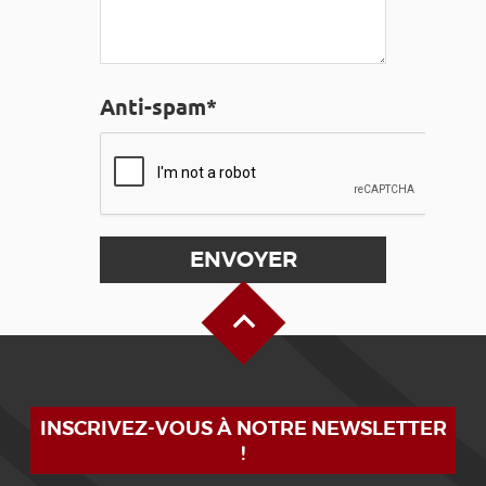
Anti-spam*
Haut de page
INSCRIVEZ-VOUS À NOTRE NEWSLETTER
!