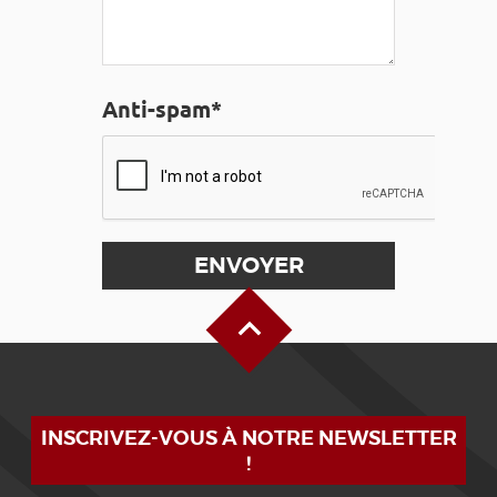
Anti-spam*
Haut de page
INSCRIVEZ-VOUS À NOTRE NEWSLETTER
!