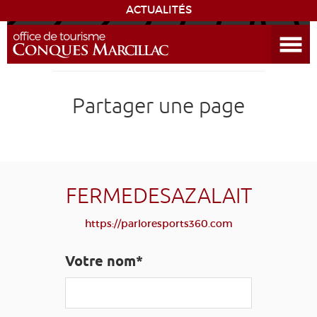
ACTUALITÉS
Ouvrir le menu
ENVIE
DE...
DÉCOUVRIR LA DESTINATION
Partager une page
CONQUES
EXPÉRIENCES
FERMEDESAZALAIT
SÉJOURNER
https://parloresports360.com
AGENDA
Votre nom*
VENIR