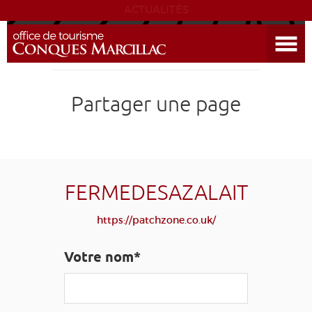
ACTUALITÉS
Ouvrir le menu
ENVIE
DE...
DÉCOUVRIR LA DESTINATION
Partager une page
CONQUES
EXPÉRIENCES
FERMEDESAZALAIT
SÉJOURNER
https://patchzone.co.uk/
AGENDA
Votre nom*
VENIR