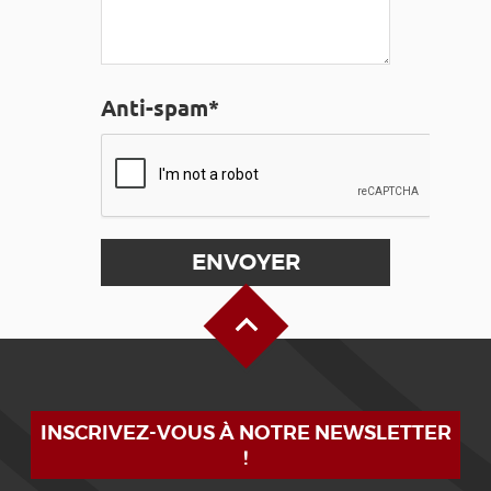
Anti-spam*
Haut de page
INSCRIVEZ-VOUS À NOTRE NEWSLETTER
!