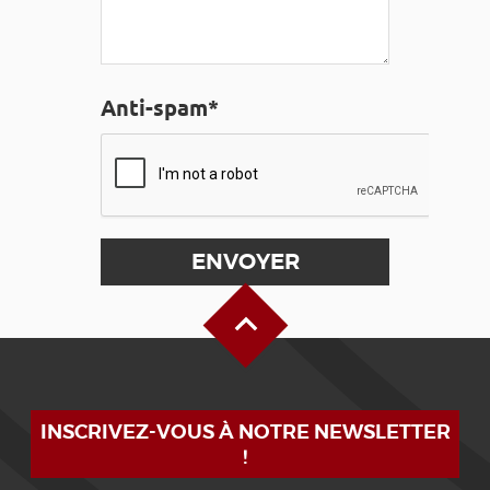
Anti-spam*
Haut de page
INSCRIVEZ-VOUS À NOTRE NEWSLETTER
!