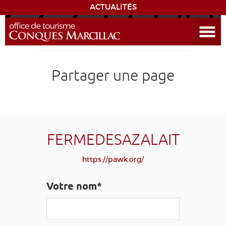
ACTUALITÉS
Ouvrir le menu
ENVIE
DE...
DÉCOUVRIR LA DESTINATION
Partager une page
CONQUES
EXPÉRIENCES
FERMEDESAZALAIT
SÉJOURNER
https://pawk.org/
AGENDA
Votre nom*
VENIR