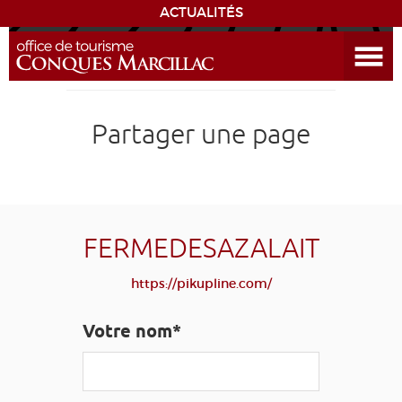
ACTUALITÉS
Ouvrir le menu
ENVIE
DE...
DÉCOUVRIR LA DESTINATION
Partager une page
CONQUES
EXPÉRIENCES
FERMEDESAZALAIT
SÉJOURNER
https://pikupline.com/
AGENDA
Votre nom*
VENIR