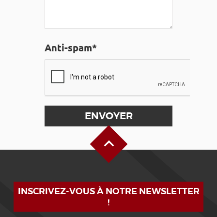
Anti-spam*
Haut de page
INSCRIVEZ-VOUS À NOTRE NEWSLETTER
!