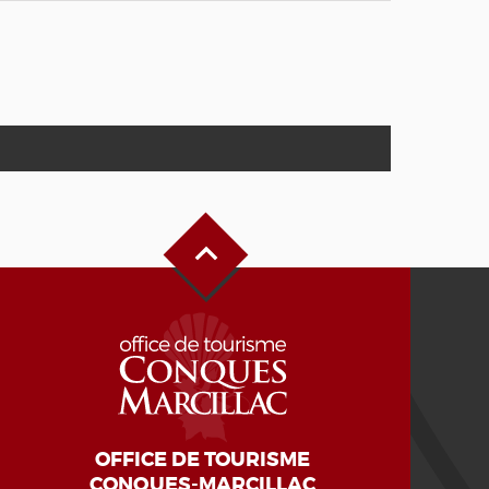
Haut de page
OFFICE DE TOURISME
CONQUES-MARCILLAC