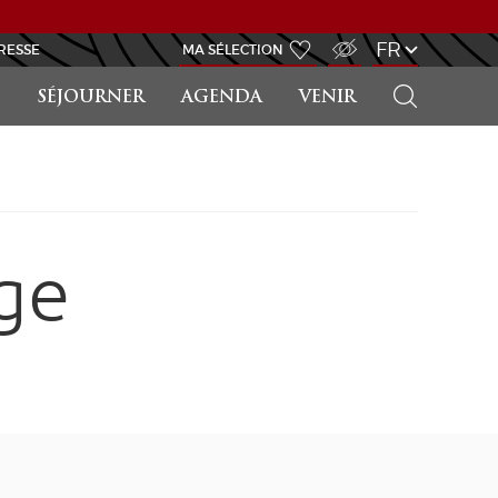
ACCÈS MALVOYANT
FR
RESSE
MA SÉLECTION
RECHERCHER
SÉJOURNER
AGENDA
VENIR
ge