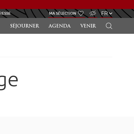
ACCÈS MALVOYANT
FR
RESSE
MA SÉLECTION
RECHERCHER
SÉJOURNER
AGENDA
VENIR
ge