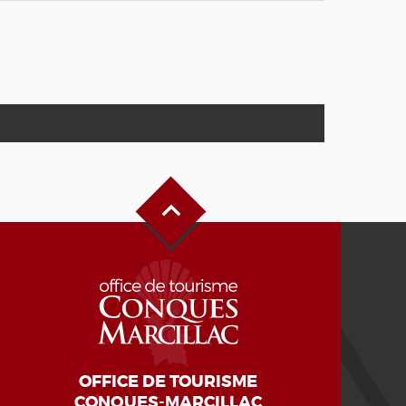
Haut de page
OFFICE DE TOURISME
CONQUES-MARCILLAC