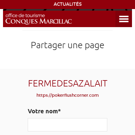
ACTUALITÉS
Ouvrir le menu
ENVIE
DE...
DÉCOUVRIR LA DESTINATION
Partager une page
CONQUES
EXPÉRIENCES
FERMEDESAZALAIT
SÉJOURNER
https://pokerflushcorner.com
AGENDA
Votre nom*
VENIR