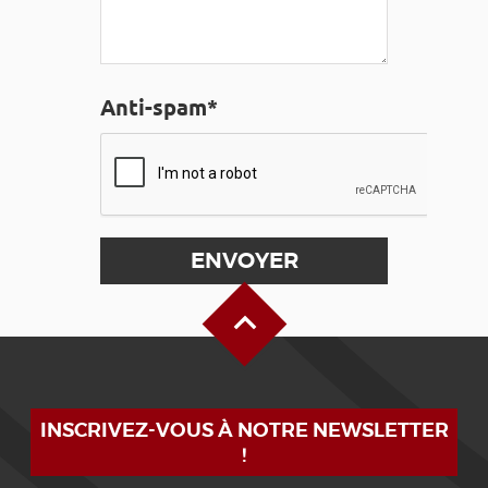
Anti-spam*
Haut de page
INSCRIVEZ-VOUS À NOTRE NEWSLETTER
!