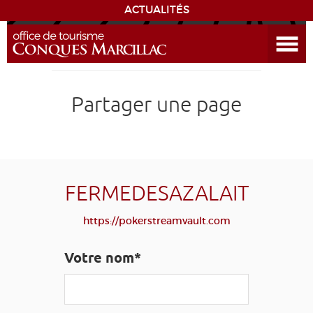
ACTUALITÉS
Ouvrir le menu
ENVIE
DE...
DÉCOUVRIR LA DESTINATION
Partager une page
CONQUES
EXPÉRIENCES
FERMEDESAZALAIT
SÉJOURNER
https://pokerstreamvault.com
AGENDA
Votre nom*
VENIR