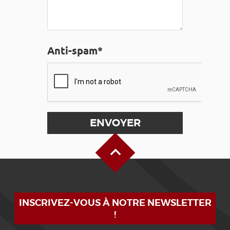
Anti-spam*
Haut de page
INSCRIVEZ-VOUS À NOTRE NEWSLETTER
!