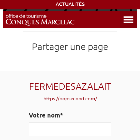
ACTUALITÉS
Ouvrir le menu
ENVIE
DE...
DÉCOUVRIR LA DESTINATION
Partager une page
CONQUES
EXPÉRIENCES
FERMEDESAZALAIT
SÉJOURNER
https://popsecond.com/
AGENDA
Votre nom*
VENIR