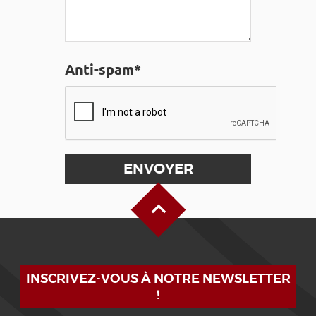
Anti-spam*
Haut de page
INSCRIVEZ-VOUS À NOTRE NEWSLETTER
!