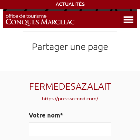
ACTUALITÉS
Ouvrir le menu
ENVIE
DE...
DÉCOUVRIR LA DESTINATION
Partager une page
CONQUES
EXPÉRIENCES
FERMEDESAZALAIT
SÉJOURNER
https://presssecond.com/
AGENDA
Votre nom*
VENIR