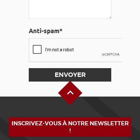
Anti-spam*
Haut de page
INSCRIVEZ-VOUS À NOTRE NEWSLETTER
!