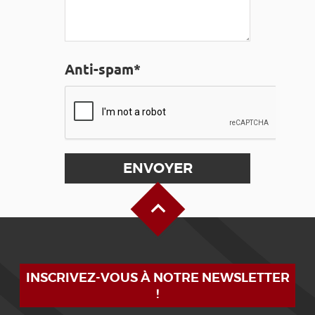
Anti-spam*
Haut de page
INSCRIVEZ-VOUS À NOTRE NEWSLETTER
!