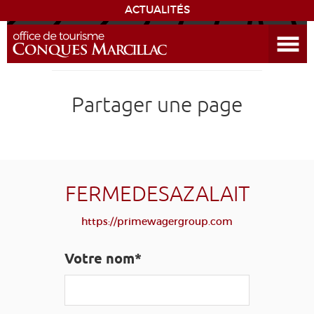
ACTUALITÉS
Ouvrir le menu
ENVIE
DE...
DÉCOUVRIR LA DESTINATION
Partager une page
CONQUES
EXPÉRIENCES
FERMEDESAZALAIT
SÉJOURNER
https://primewagergroup.com
AGENDA
Votre nom*
VENIR