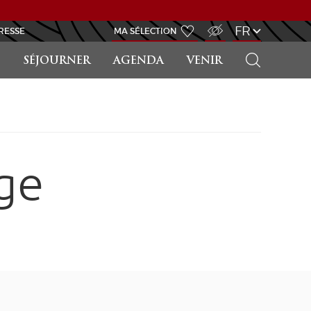
ACCÈS MALVOYANT
FR
RESSE
MA SÉLECTION
RECHERCHER
SÉJOURNER
AGENDA
VENIR
ge