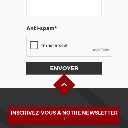
Anti-spam*
Haut de page
INSCRIVEZ-VOUS À NOTRE NEWSLETTER
!