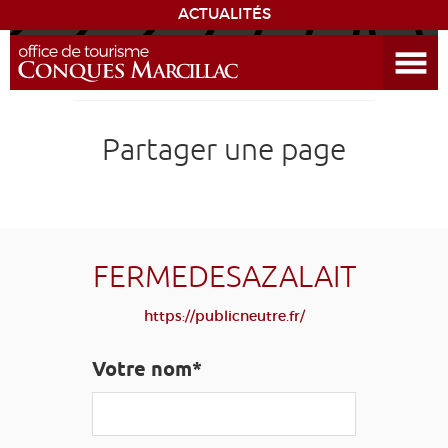
ACTUALITÉS
Ouvrir le menu
ENVIE
DE...
DÉCOUVRIR LA DESTINATION
Partager une page
CONQUES
EXPÉRIENCES
FERMEDESAZALAIT
SÉJOURNER
https://publicneutre.fr/
AGENDA
Votre nom*
VENIR