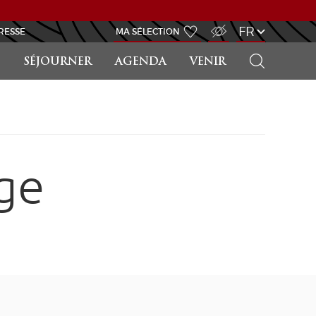
ACCÈS MALVOYANT
FR
RESSE
MA SÉLECTION
RECHERCHER
SÉJOURNER
AGENDA
VENIR
ge