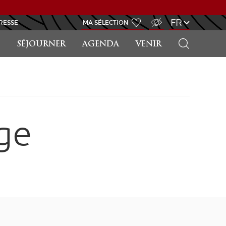
ACCÈS MALVOYANT
FR
RESSE
MA SÉLECTION
RECHERCHER
SÉJOURNER
AGENDA
VENIR
ge