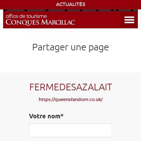
ACTUALITÉS
Ouvrir le menu
ENVIE
DE...
DÉCOUVRIR LA DESTINATION
Partager une page
CONQUES
EXPÉRIENCES
FERMEDESAZALAIT
SÉJOURNER
https://queensfandom.co.uk/
AGENDA
Votre nom*
VENIR