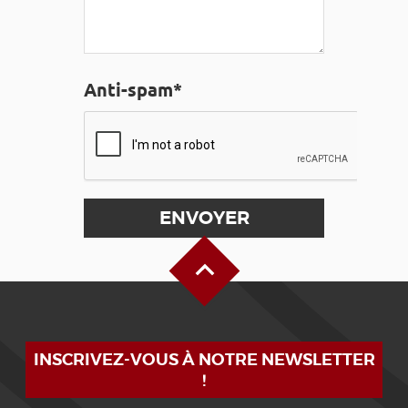
Anti-spam*
Haut de page
INSCRIVEZ-VOUS À NOTRE NEWSLETTER
!