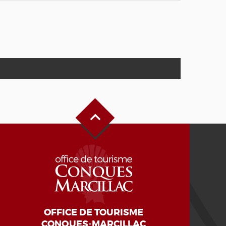
Haut de page
OFFICE DE TOURISME
CONQUES-MARCILLAC