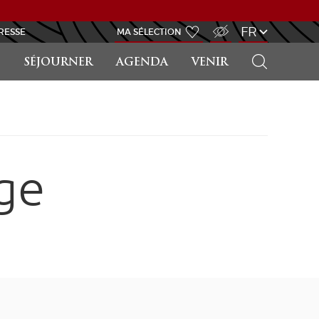
ACCÈS MALVOYANT
FR
RESSE
MA SÉLECTION
RECHERCHER
SÉJOURNER
AGENDA
VENIR
ge