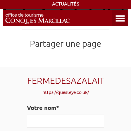
ACTUALITÉS
Ouvrir le menu
ENVIE
DE...
DÉCOUVRIR LA DESTINATION
Partager une page
CONQUES
EXPÉRIENCES
FERMEDESAZALAIT
SÉJOURNER
https://questeye.co.uk/
AGENDA
Votre nom*
VENIR