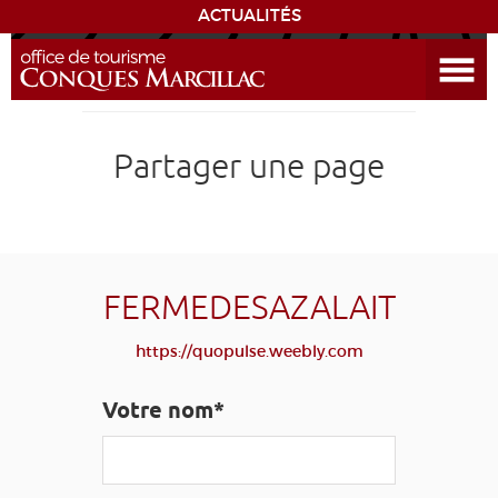
ACTUALITÉS
Ouvrir le menu
ENVIE
DE...
DÉCOUVRIR LA DESTINATION
Partager une page
CONQUES
EXPÉRIENCES
FERMEDESAZALAIT
SÉJOURNER
https://quopulse.weebly.com
AGENDA
Votre nom*
VENIR