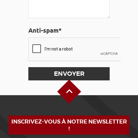
Anti-spam*
Haut de page
INSCRIVEZ-VOUS À NOTRE NEWSLETTER
!