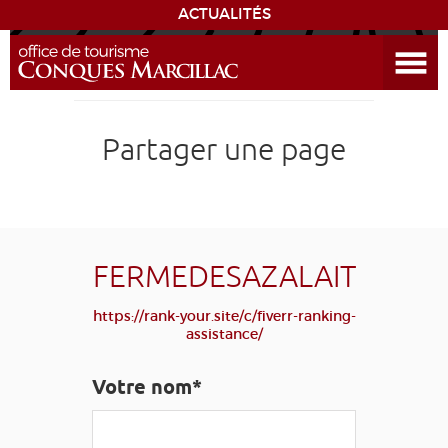
ACTUALITÉS
Ouvrir le menu
ENVIE
DE...
DÉCOUVRIR LA DESTINATION
Partager une page
CONQUES
EXPÉRIENCES
FERMEDESAZALAIT
SÉJOURNER
https://rank-your.site/c/fiverr-ranking-
assistance/
AGENDA
Votre nom*
VENIR