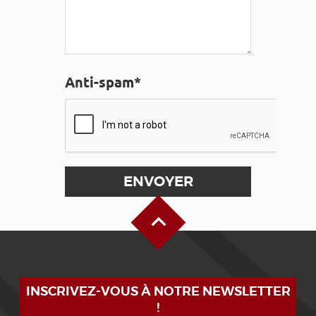
Anti-spam*
Haut de page
INSCRIVEZ-VOUS À NOTRE NEWSLETTER
!