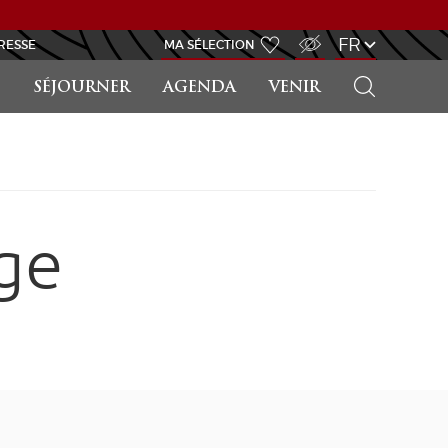
ACCÈS MALVOYANT
FR
RESSE
MA SÉLECTION
RECHERCHER
SÉJOURNER
AGENDA
VENIR
ge