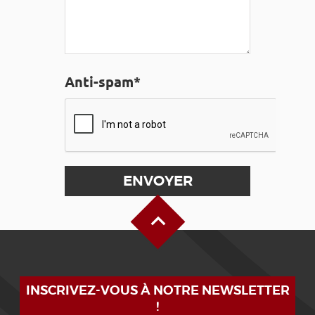
Anti-spam*
Haut de page
INSCRIVEZ-VOUS À NOTRE NEWSLETTER
!