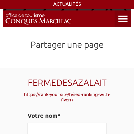
ACTUALITÉS
Ouvrir le menu
ENVIE
DE...
DÉCOUVRIR LA DESTINATION
Partager une page
CONQUES
EXPÉRIENCES
FERMEDESAZALAIT
SÉJOURNER
https://rank-your.site/h/seo-ranking-with-
fiverr/
AGENDA
Votre nom*
VENIR