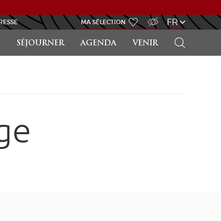
ACCÈS MALVOYANT
FR
RESSE
MA SÉLECTION
RECHERCHER
SÉJOURNER
AGENDA
VENIR
ge