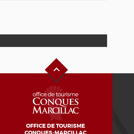
Haut de page
OFFICE DE TOURISME
CONQUES-MARCILLAC