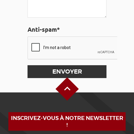
Anti-spam*
Haut de page
INSCRIVEZ-VOUS À NOTRE NEWSLETTER
!