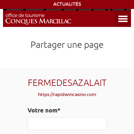
ACTUALITÉS
Ouvrir le menu
ENVIE
DE...
DÉCOUVRIR LA DESTINATION
Partager une page
CONQUES
EXPÉRIENCES
FERMEDESAZALAIT
SÉJOURNER
https://rapidwincasino.com
AGENDA
Votre nom*
VENIR