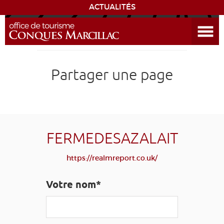
ACTUALITÉS
Ouvrir le menu
ENVIE
DE...
DÉCOUVRIR LA DESTINATION
Partager une page
CONQUES
EXPÉRIENCES
FERMEDESAZALAIT
SÉJOURNER
https://realmreport.co.uk/
AGENDA
Votre nom*
VENIR