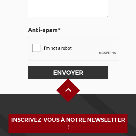
Anti-spam*
Haut de page
INSCRIVEZ-VOUS À NOTRE NEWSLETTER
!