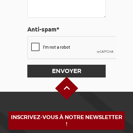
Anti-spam*
Haut de page
INSCRIVEZ-VOUS À NOTRE NEWSLETTER
!