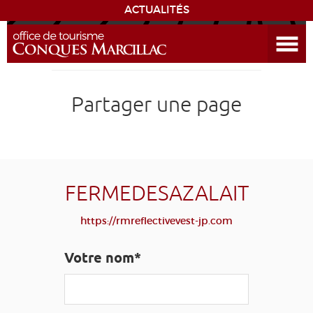
ACTUALITÉS
Ouvrir le menu
ENVIE
DE...
DÉCOUVRIR LA DESTINATION
Partager une page
CONQUES
EXPÉRIENCES
FERMEDESAZALAIT
SÉJOURNER
https://rmreflectivevest-jp.com
AGENDA
Votre nom*
VENIR